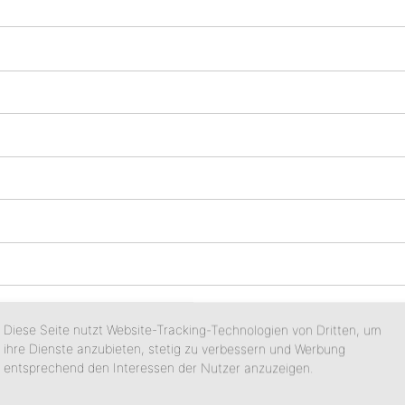
Telefon
Diese Seite nutzt Website-Tracking-Technologien von Dritten, um
ihre Dienste anzubieten, stetig zu verbessern und Werbung
entsprechend den Interessen der Nutzer anzuzeigen.
Abreise
*