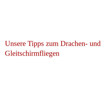
Sessellift der
Hochplattenbahn
. Weitere beliebte
Startpunkte sind der
Rauschberg
, der
Hochfelln
und die
Kampenwand
.
Unsere
Tipps
zum
Drachen-
und
Gleitschirmfliegen
Hochplatte
Das Gelände auf der Hochplatte ist nicht nur
DHV zertifiziert, sondern eignet sich auch
hervorragend für Flugschüler und Freiflieger
gleichermaßen. Die komfortablen