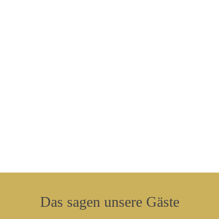
Kampenwand
Begeistert sind Drachen- und Gleitschirmflieger
auch von der Kampenwand. Wer gerne einmal
einen Tandemflug probieren oder einen Kurs an
einer Flugschule belegen möchte, ist hier
ebenfalls richtig!
Zur Kampenwand
Das
sagen
unsere
Gäste