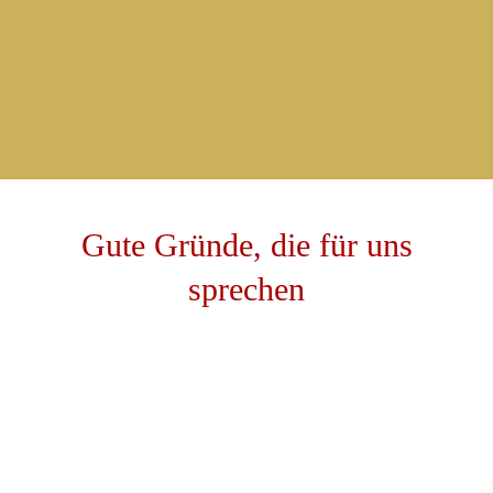
Balkone mit schöner Aussicht und ruhige
Lage.
Gute
Gründe,
die
für
uns
sprechen
Weiterempfohlen
Unsere Gäste empfehlen uns regelmäßig auf den
Bewertungsportalen weiter!