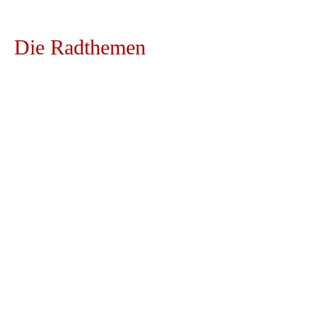
Powered by
Usercentrics Consent Management
Platform
Die
Radthemen
Chiemsee-Runde
Eine ganz besonders schöne Radtour erwartet
Sie bei der Chiemsee-Runde. Auf dem Radweg
rund um den Chiemsee kommen Sie an
gemütlichen Gasthäusern, idyllischen Stränden
und tollen Rastplätzen vorbei!
Zur Chiemsee-Runde