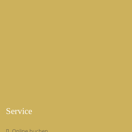
Kontakt
Hotel-Gasthof Sperrer GmbH & Co. KG
Familie Sperrer
Marktstraße 4
D-83224 Grassau
Tel.:+49 (0) 8641-2011
Fax:+49 (0) 8641-1881
E-Mail:
hotel-sperrer@t-online.de
Service
Online buchen